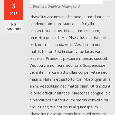
5
Brochure
,
Graphics
,
Visiting card
2015
Phasellus accumsan nibh odio, a tincidunt nunc
condimentum non. Maecenas fringilla
NO
COMMENTS
consectetur luctus. Nulla ut iaculis quam,
pharetra porta libero. Phasellus et tristique
orci, nec malesuada velit. Vestibulum non
mattis tortor. Sed in diam vitae lacus varius
placerat. Praesent posuere rhoncus suscipit.
Vestibulum non euismod nulla. Suspendisse
vel ante in arcu mattis ullamcorper vitae sed
mauris. Nullam et justo tortor. Morbi quis urna
enim. Vestibulum nec mattis diam. Ut tincidunt
id odio efficitur ultrices. Maecenas congue, ex
a blandit pellentesque, mi metus convallis mi,
aliquet sagittis est risus aliquam ipsum.
Phasellus placerat varius lectus vel pretium.