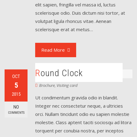
elit sapien, fringilla vel massa id, luctus
scelerisque odio. Duis dictum nisi tortor, at
volutpat ligula rhoncus vitae. Aenean
scelerisque erat at metus…
Read More
Round Clock
OCT
5
Brochure
,
Visiting card
2015
Ut condimentum gravida odio in blandit.
Integer nec consectetur neque, a ultricies
NO
COMMENTS
orci. Nullam tincidunt odio eu sapien molestie
molestie. Class aptent taciti sociosqu ad litora
torquent per conubia nostra, per inceptos