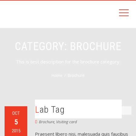
CATEGORY:
BROCHURE
This is test description for the brochure category.
Home
Brochure
Lab Tag
OCT
5
Brochure
,
Visiting card
2015
Praesent libero nisi, malesuada quis faucibus